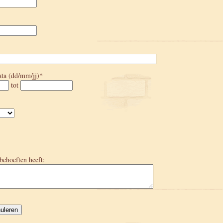
ata (dd/mm/jj)*
tot
 behoeften heeft: