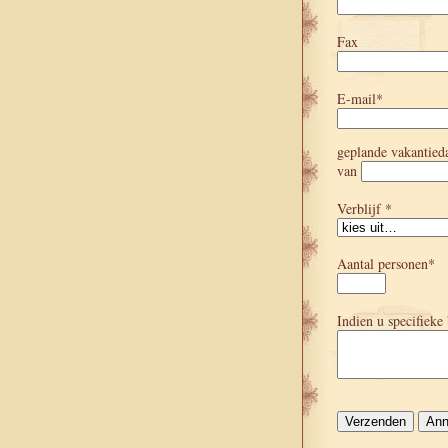
Fax
E-mail*
geplande vakantied
van
Verblijf *
Aantal personen*
Indien u specifieke