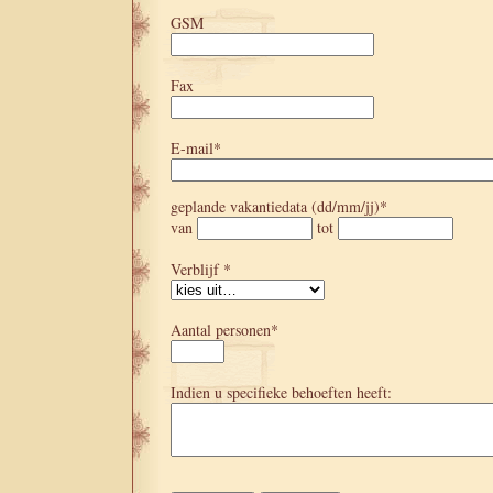
GSM
Fax
E-mail*
geplande vakantiedata (dd/mm/jj)*
van
tot
Verblijf *
Aantal personen*
Indien u specifieke behoeften heeft: